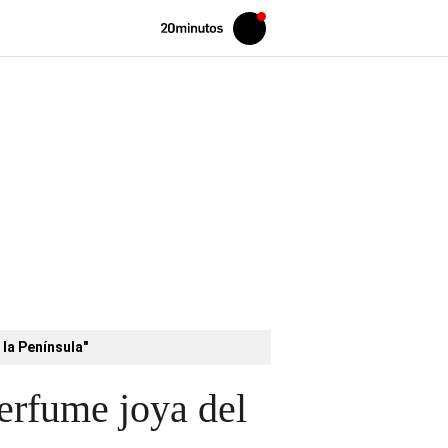
Volver
Iniciar
a
sesión
20MINUTOS.ES
 la Península"
erfume joya del