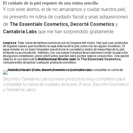
El cuidado de la piel requiere de una rutina sencilla
Y con este ánimo, el de no arruinarnos y cuidar nuestra piel,
os presento mi rutina de cuidado facial y unas adquisiciones
de
The Essentials Cosmetics, Decorté Cosmetics
y
Cantabria Labs
que me han sorprendido gratamente:
Limpieza:
Toda rutina de belleza comienza con la limpieza del rostro. Hay que usar productos
de higiene suaves que no alteren la capa externa de la piel, como son las aguas micelares. El
agua micelar es un buen limpiador que elimina la suciedad o restos de maquillaje de tu piel,
evitando su acumulación. Además, con una buena limpieza facial podremos evitar la aparición
de algunos comedones, poros obstruidos que dan pie a puntos negros o espinillas. Una opción
ideal es el uso diario de la
Multifunctional Micellar water
de
The Essentials Cosmetics
,
siempre antes de aplicar cualquier producto cosmético.
Decorté y Cantabria Labs poseen productos muy completos para
completar tu rutina de cuidado de la piel (Fotos: Decorté Cosmetics
y Cantabria Labs)