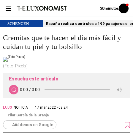
Volver
Iniciar
a
sesión
20MINUTOS.ES
SCHENGEN
España realiza controles a 199 pasajeros el p
Cremitas que te hacen el día más fácil y
cuidan tu piel y tu bolsillo
(Foto: Pixels)
Escucha este artículo
LUJO
NOTICIA
17 mar 2022 - 08:24
Pilar García de la Granja
Añádenos en Google