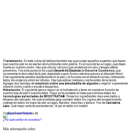
Tratamiento:
En toda rutina de belleza también hay que cuidar aquellos aspectos que hacen
que nuestra piel no se vea tan deslumbrante como podría. Es el caso de las arrugas, que dejan
huella en nuestro rostro. Hay que utilizar sérums que revitalicen el cutis y tengan efecto
preventivo. Y en este punto yo he usado
Decorté AQ Emulsión
de
Decorté Cosmetics
, que
incrementa la densidad de la piel, dejándola suave, firme y elástica gracias al
Absolute Sterol
.
Este ingrediente penetra rápidamente en la piel y se fusiona con el extracto corneo, rellenando
todos los espacios entre las células. Hay que aplicar mañana y noche antes de la loción.
Agregar dos bombas de
emulsión sobre una almohadilla de algodón
y repartir suavemente
sobre el rostro, cuello y escote a toquecitos.
Hidratación:
El siguiente paso a seguir es la hidratación y tener en cuenta en función de
nuestro tipo de piel o nuestra edad. Y aquí yo he probado la línea que combina todas las
tecnologías patentadas de NEOSTRATA®
. Posee los ingredientes más avanzados y
eficaces del mercado. Ha sido diseñada para combatir todos los signos del envejecimiento
cutáneo en todos los tipos de piel: arrugas, flacidez, manchas y textura. Y es de
Cantabria
Labs
. Qué mejor carta de presentación. !A por el otoño sin miedo!
Conforme a los criterios de
¿Por qué confiar en nosotros?
Más información sobre: