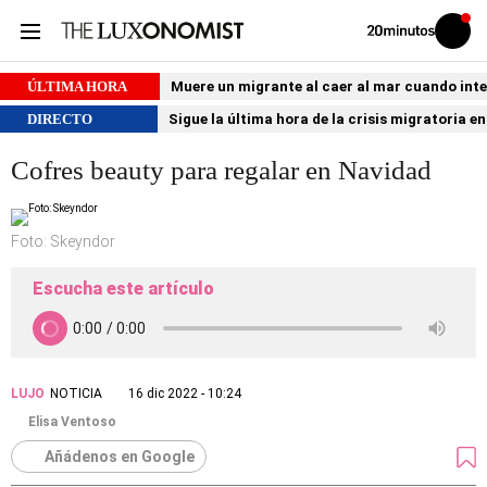
Volver
Iniciar
a
sesión
20MINUTOS.ES
ÚLTIMA HORA
Muere un migrante al caer al mar cuando int
DIRECTO
Sigue la última hora de la crisis migratoria e
Cofres beauty para regalar en Navidad
Foto: Skeyndor
Escucha este artículo
LUJO
NOTICIA
16 dic 2022 - 10:24
Elisa Ventoso
Añádenos en Google