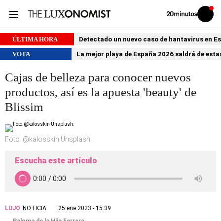
Volver
Iniciar
a
sesión
20MINUTOS.ES
ÚLTIMA HORA
Detectado un nuevo caso de hantavirus en 
VOTA
La mejor playa de España 2026 saldrá de estas
Cajas de belleza para conocer nuevos
productos, así es la apuesta 'beauty' de
Blissim
Foto: @kalosskin Unsplash.
Escucha este artículo
LUJO
NOTICIA
25 ene 2023 - 15:39