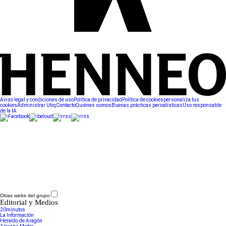
Aviso legal y condiciones de uso
Política de privacidad
Política de cookies
personaliza tus
cookies
Administrar Utiq
Contacto
Quiénes somos
Buenas prácticas periodísticas
Uso responsable
de la IA
Otras webs del grupo
Editorial y Medios
20minutos
La Información
Heraldo de Aragón