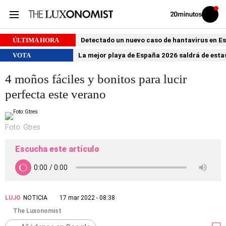
Volver
Iniciar
a
sesión
20MINUTOS.ES
ÚLTIMA HORA
Detectado un nuevo caso de hantavirus en 
VOTA
La mejor playa de España 2026 saldrá de estas
4 moños fáciles y bonitos para lucir
perfecta este verano
Foto: Gtres
Escucha este artículo
LUJO
NOTICIA
17 mar 2022 - 08:38
The Luxonomist