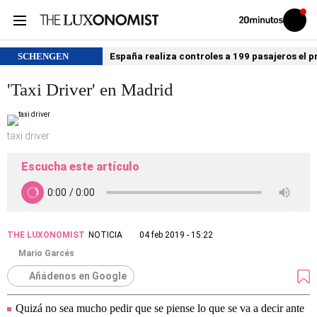
Volver
Iniciar
a
sesión
20MINUTOS.ES
SCHENGEN
España realiza controles a 199 pasajeros el p
'Taxi Driver' en Madrid
taxi driver
Escucha este artículo
THE LUXONOMIST
NOTICIA
04 feb 2019 - 15:22
Mario Garcés
Añádenos en Google
Quizá no sea mucho pedir que se piense lo que se va a decir ante