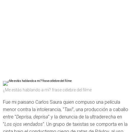
¿Me estás hablando a mí? frase célebre del filme
Fue mi paisano Carlos Saura quien compuso una película
menor contra la intolerancia, "
Taxi
", una producción a caballo
entre "
Deprisa, deprisa
" y la denuncia de la ultraderecha en
"
Los ojos vendados
". Un grupo de taxistas se comporta en la
cinta bajo el conductismo ciego de ratas de Pávlov, al uso