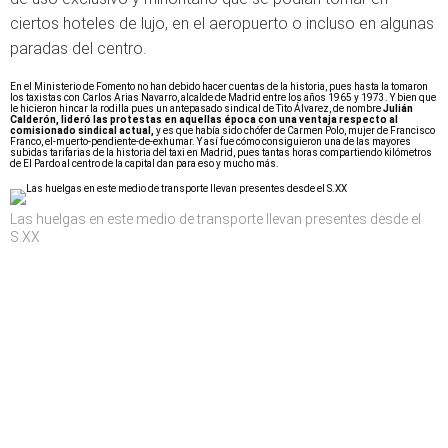
ciertos hoteles de lujo, en el aeropuerto o incluso en algunas
paradas del centro.
En el Ministerio de Fomento no han debido hacer cuentas de la historia, pues hasta la tomaron
los taxistas con Carlos Arias Navarro, alcalde de Madrid entre los años 1965 y 1973. Y bien que
le hicieron hincar la rodilla pues un antepasado sindical de Tito Álvarez, de nombre
Julián
Calderón, lideró las protestas en aquellas época con una ventaja respecto al
comisionado sindical actual,
y es que había sido chófer de Carmen Polo, mujer de Francisco
Franco, el-muerto-pendiente-de-exhumar. Y así fue cómo consiguieron una de las mayores
subidas tarifarias de la historia del taxi en Madrid, pues tantas horas compartiendo kilómetros
de El Pardo al centro de la capital dan para eso y mucho más.
Las huelgas en este medio de transporte llevan presentes desde el
S.XX