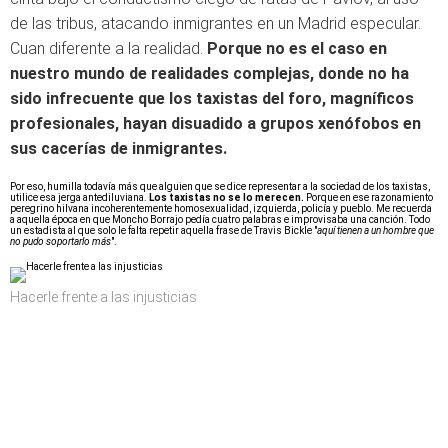
de las tribus, atacando inmigrantes en un Madrid especular.
Cuan diferente a la realidad.
Porque no es el caso en
nuestro mundo de realidades complejas, donde no ha
sido infrecuente que los taxistas del foro, magníficos
profesionales, hayan disuadido a grupos xenófobos en
sus cacerías de inmigrantes.
Por eso, humilla todavía más que alguien que se dice representar a la sociedad de los taxistas,
utilice esa jerga antediluviana.
Los taxistas no se lo merecen.
Porque en ese razonamiento
peregrino hilvana incoherentemente homosexualidad, izquierda, policía y pueblo. Me recuerda
a aquella época en que Moncho Borrajo pedía cuatro palabras e improvisaba una canción. Todo
un estadista al que solo le falta repetir aquella frase de Travis Bickle "
aquí tienen a un hombre que
no pudo soportarlo más
".
Hacerle frente a las injusticias