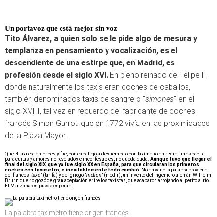
Un portavoz que está mejor sin voz
Tito Álvarez, a quien solo se le pide algo de mesura y
templanza en pensamiento y vocalización, es el
descendiente de una estirpe que, en Madrid, es
profesión desde el siglo XVI.
En pleno reinado de Felipe II,
donde naturalmente los taxis eran coches de caballos,
también denominados taxis de sangre o "
simones
" en el
siglo XVIII, tal vez en recuerdo del fabricante de coches
francés Simon Garrou que en 1772 vivía en las proximidades
de la Plaza Mayor.
Que el taxi era entonces y fue, con caballejo a destiempo o con taxímetro en ristre, un espacio
para cuitas y amores no revelados e inconfesables, no queda duda.
Aunque tuvo que llegar el
final del siglo XIX, que ya fue siglo XX en España, para que circularan los primeros
coches con taxímetro, e inevitablemente todo cambió.
No en vano la palabra proviene
del francés "
taxe
" (tarifa) y del griego "
metron
" (medir), un invento del ingeniero alemán Wilhelm
Bruhn que no gozó de gran aceptación entre los taxistas, que acabaron arrojando al perito al río.
El Manzanares puede esperar.
La palabra taxímetro tiene origen francés