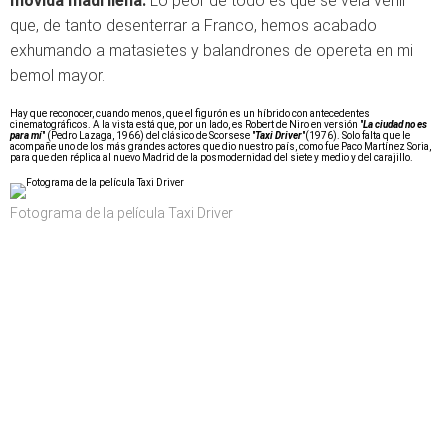
movida madrileña.
Lo peor de todo es que se veía venir
que, de tanto desenterrar a Franco, hemos acabado
exhumando a matasietes y balandrones de opereta en mi
bemol mayor.
Hay que reconocer, cuando menos, que el figurón es un híbrido con antecedentes
cinematográficos. A la vista está que, por un lado, es Robert de Niro en versión "
La ciudad no es
para mí
" (Pedro Lazaga, 1966) del clásico de Scorsese "
Taxi Driver
"(1976). Solo falta que le
acompañe uno de los más grandes actores que dio nuestro país, como fue Paco Martínez Soria,
para que den réplica al nuevo Madrid de la posmodernidad del siete y medio y del carajillo.
Fotograma de la película Taxi Driver