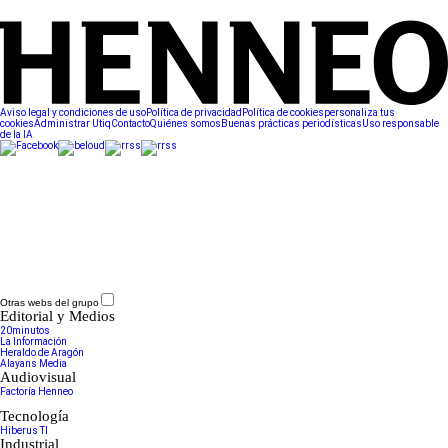
Aviso legal y condiciones de uso
Política de privacidad
Política de cookies
personaliza tus
cookies
Administrar Utiq
Contacto
Quiénes somos
Buenas prácticas periodísticas
Uso responsable
de la IA
Otras webs del grupo
Editorial y Medios
20minutos
La Información
Heraldo de Aragón
Alayans Media
Audiovisual
Factoría Henneo
Tecnología
Hiberus TI
Industrial