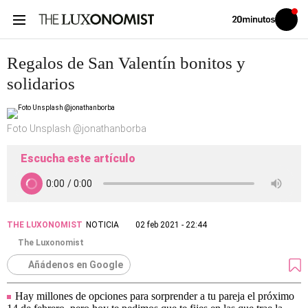
Volver
Iniciar
a
sesión
20MINUTOS.ES
Regalos de San Valentín bonitos y
solidarios
Foto Unsplash @jonathanborba
Escucha este artículo
THE LUXONOMIST
NOTICIA
02 feb 2021 - 22:44
The Luxonomist
Añádenos en Google
Hay millones de opciones para sorprender a tu pareja el próximo