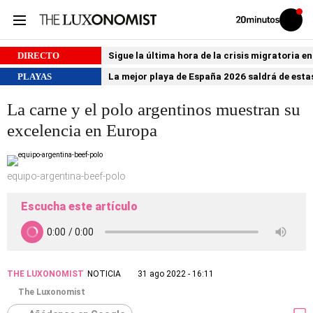
Volver
Iniciar
a
sesión
20MINUTOS.ES
DIRECTO
Sigue la última hora de la crisis migratoria e
PLAYAS
La mejor playa de España 2026 saldrá de estas
La carne y el polo argentinos muestran su
excelencia en Europa
equipo-argentina-beef-polo
Escucha este artículo
THE LUXONOMIST
NOTICIA
31 ago 2022 - 16:11
The Luxonomist