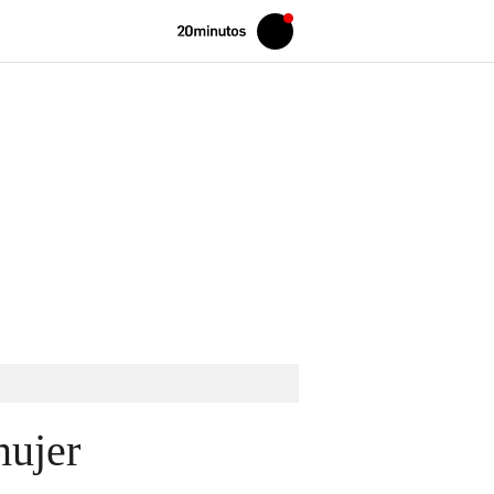
Volver
Iniciar
a
sesión
20MINUTOS.ES
mujer