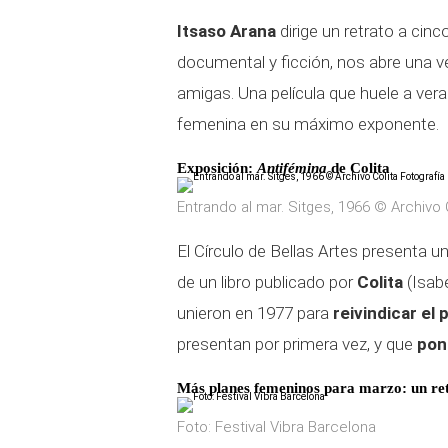
Itsaso Arana
dirige un retrato a cinco
documental y ficción, nos abre una v
amigas. Una película que huele a vera
femenina en su máximo exponente.
Exposición:
Antifémina
de Colita
Entrando al mar. Sitges, 1966 © Archivo C
El Círculo de Bellas Artes presenta 
de un libro publicado por
Colita
(Isab
unieron en 1977 para
reivindicar el 
presentan por primera vez, y que
pon
Más planes femeninos para marzo: un ret
Foto: Festival Vibra Barcelona