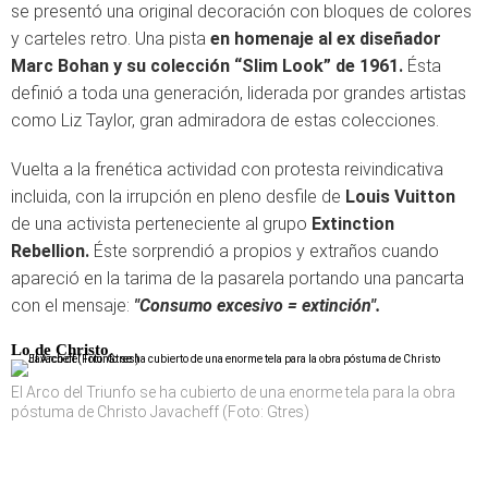
se presentó una original decoración con
bloques de colores
y carteles retro. Una pista
en homenaje al ex diseñador
Marc Bohan y s
u
colección “Slim Look” de 1961.
Ésta
definió a toda
una generación, liderada por grandes artistas
como Liz Taylor, gran admiradora de estas colecciones.
Vuelta a la frenética actividad con protesta reivindicativa
incluida, con la irrupción en pleno desfile de
Louis Vuitton
de una activista perteneciente al grupo
Extinction
Rebellion.
Éste sorprendió a propios y extraños cuando
apareció en la tarima de la pasarela portando una pancarta
con el mensaje:
"Consumo excesivo = extinción".
Lo de Christo
El Arco del Triunfo se ha cubierto de una enorme tela para la obra
póstuma de Christo Javacheff (Foto: Gtres)