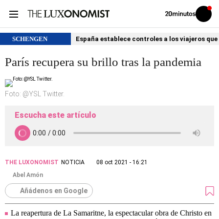
Volver
Iniciar
a
sesión
20MINUTOS.ES
SCHENGEN
España establece controles a los viajeros que 
París recupera su brillo tras la pandemia
Foto: @YSL Twitter.
Escucha este artículo
THE LUXONOMIST
NOTICIA
08 oct 2021 - 16:21
Abel Amón
Añádenos en Google
La reapertura de La Samaritne, la espectacular obra de Christo en