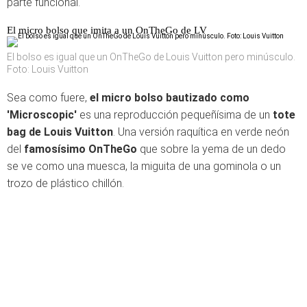
parte funcional.
El micro bolso que imita a un OnTheGo de LV
El bolso es igual que un OnTheGo de Louis Vuitton pero minúsculo.
Foto: Louis Vuitton
Sea como fuere,
el micro bolso bautizado como
'Microscopic'
es una reproducción pequeñísima de un
tote
bag de Louis Vuitton
. Una versión raquítica en verde neón
del
famosísimo OnTheGo
que sobre la yema de un dedo
se ve como una muesca, la miguita de una gominola o un
trozo de plástico chillón.