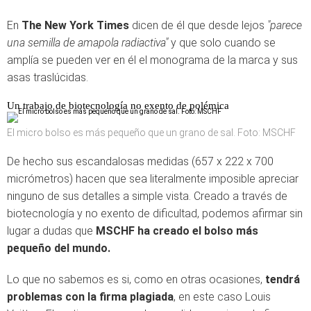
En
The New York Times
dicen de él que desde lejos
"parece
una semilla de amapola radiactiva"
y que solo cuando se
amplía se pueden ver en él el monograma de la marca y sus
asas traslúcidas.
Un trabajo de biotecnología no exento de polémica
El micro bolso es más pequeño que un grano de sal. Foto: MSCHF
De hecho sus escandalosas medidas (657 x 222 x 700
micrómetros) hacen que sea literalmente imposible apreciar
ninguno de sus detalles a simple vista. Creado a través de
biotecnología y no exento de dificultad, podemos afirmar sin
lugar a dudas que
MSCHF ha creado el bolso más
pequeño del mundo.
Lo que no sabemos es si, como en otras ocasiones,
tendrá
problemas con la firma plagiada
, en este caso Louis