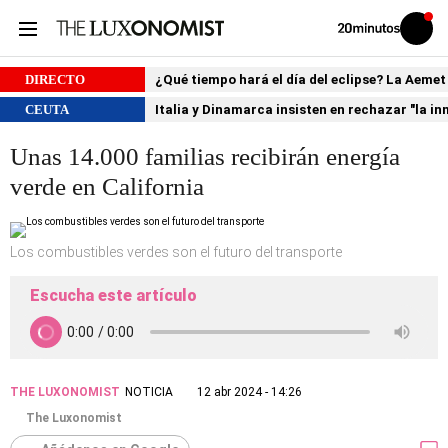
Volver
Iniciar
a
sesión
20MINUTOS.ES
DIRECTO
¿Qué tiempo hará el día del eclipse? La Aemet
CEUTA
Italia y Dinamarca insisten en rechazar "la i
Unas 14.000 familias recibirán energía
verde en California
Los combustibles verdes son el futuro del transporte
Escucha este artículo
THE LUXONOMIST
NOTICIA
12 abr 2024 - 14:26
The Luxonomist