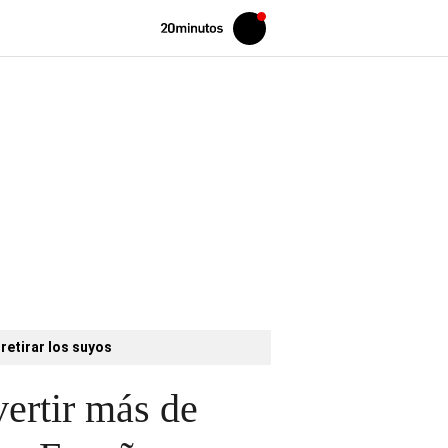
Volver
Iniciar
a
sesión
20MINUTOS.ES
retirar los suyos
vertir más de