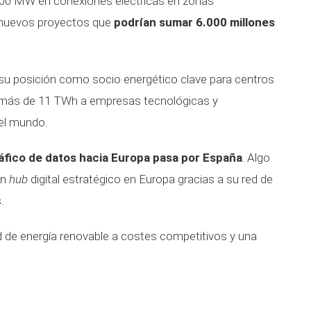
00 MW en conexiones eléctricas en zonas
é nuevos proyectos que
podrían sumar 6.000 millones
su posición como socio energético clave para centros
 más de 11 TWh a empresas tecnológicas y
el mundo.
ráfico de datos hacia Europa pasa por España
. Algo
un
hub
digital estratégico en Europa gracias a su red de
.
ad de energía renovable a costes competitivos y una