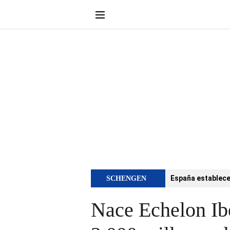
España establece 
SCHENGEN
Nace Echelon Ibe