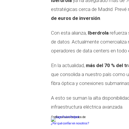
Iberdrola
ya ha asegurado más de 7
estratégicas cerca de Madrid. Prev
de euros de inversión
.
Con esta alianza,
Iberdrola
refuerza 
de datos. Actualmente comercializa
operadores de data centers en todo 
En la actualidad,
más del 70 % del t
que consolida a nuestro país como 
fibra óptica y conexiones submarinas
A esto se suman la alta disponibilid
infraestructura eléctrica avanzada.
Conforme a los criterios de
¿Por qué confiar en nosotros?