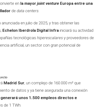
convierte en
la mayor
joint venture
Europa entre una
llador
de
data centers
.
anunciada en julio de 2025, y tras obtener las
,
Echelon Iberdrola Digital Infra
iniciará su actividad
mpañías tecnológicas
hiperescalares
y proveedores de
gencia artificial, un sector con gran potencial de
yecto
erá
Madrid Sur
, un complejo de 160.000 m² que
ento de datos y ya tiene asegurada una conexión
 generará unos 1.500 empleos directos e
s de 1 TWh.