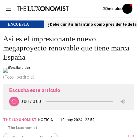
Volver
Iniciar
a
sesión
20MINUTOS.ES
ENCUESTA
¿Debe dimitir Infantino como presidente de la
Así es el impresionante nuevo
megaproyecto renovable que tiene marca
España
(Foto: Iberdrola)
Escucha este artículo
THE LUXONOMIST
NOTICIA
10 may 2024 - 22:59
The Luxonomist