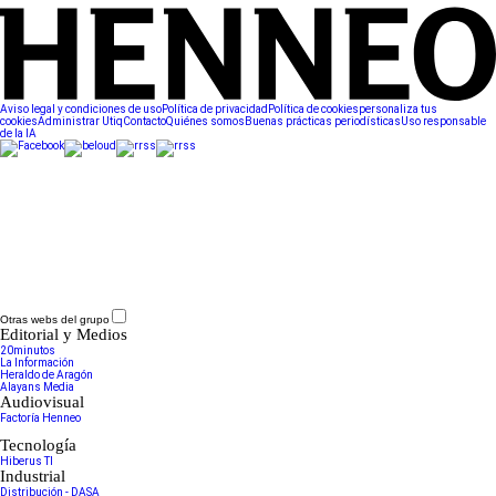
Aviso legal y condiciones de uso
Política de privacidad
Política de cookies
personaliza tus
cookies
Administrar Utiq
Contacto
Quiénes somos
Buenas prácticas periodísticas
Uso responsable
de la IA
Otras webs del grupo
Editorial y Medios
20minutos
La Información
Heraldo de Aragón
Alayans Media
Audiovisual
Factoría Henneo
Tecnología
Hiberus TI
Industrial
Distribución - DASA