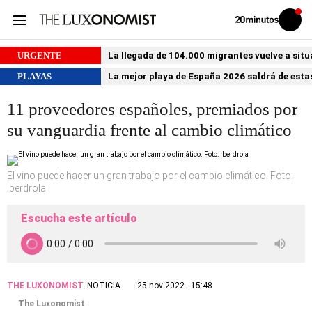
Volver
Iniciar
a
sesión
20MINUTOS.ES
URGENTE
La llegada de 104.000 migrantes vuelve a situ
PLAYAS
La mejor playa de España 2026 saldrá de estas
11 proveedores españoles, premiados por
su vanguardia frente al cambio climático
El vino puede hacer un gran trabajo por el cambio climático. Foto:
Iberdrola
Escucha este artículo
THE LUXONOMIST
NOTICIA
25 nov 2022 - 15:48
The Luxonomist