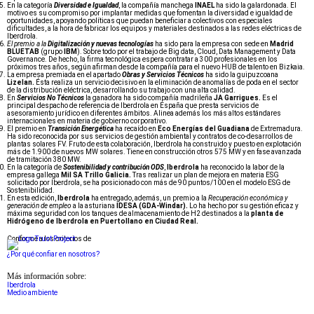
En la categoría
Diversidad e Igualdad
, la compañía manchega
INAEL
ha sido la galardonada. El
motivo es su compromiso por implantar medidas que fomentan la diversidad e igualdad de
oportunidades, apoyando políticas que puedan beneficiar a colectivos con especiales
dificultades, a la hora de fabricar los equipos y materiales destinados a las redes eléctricas de
Iberdrola.
El premio a la
Digitalización y nuevas tecnologías
ha sido para la empresa con sede en
Madrid
BLUETAB
(grupo
IBM
). Sobre todo por el trabajo de Big data, Cloud, Data Management y Data
Governance. De hecho, la firma tecnológica espera contratar a 300 profesionales en los
próximos tres años, según afirman desde la compañía para el nuevo HUB de talento en Bizkaia.
La empresa premiada en el apartado
Obras y Servicios Técnicos
ha sido la guipuzcoana
Lizelan.
Ésta realiza un servicio decisivo en la eliminación de anomalías de poda en el sector
de la distribución eléctrica, desarrollando su trabajo con una alta calidad.
En
Servicios No Técnicos
la ganadora ha sido compañía madrileña
JA Garrigues.
Es el
principal despacho de referencia de Iberdrola en España que presta servicios de
asesoramiento jurídico en diferentes ámbitos. Alinea además los más altos estándares
internacionales en materia de gobierno corporativo.
El premio en
Transición Energética
ha recaído en
Eco Energías del Guadiana
de Extremadura.
Ha sido reconocida por sus servicios de gestión ambiental y contratos de co-desarrollos de
plantas solares FV. Fruto de esta colaboración, Iberdrola ha construido y puesto en explotación
más de 1.900 de nuevos MW solares. Tiene en construcción otros 575 MW y en fase avanzada
de tramitación 380 MW.
En la categoría de
Sostenibilidad y contribución ODS
,
Iberdrola
ha reconocido la labor de la
empresa gallega
Mil SA Trillo Galicia.
Tras realizar un plan de mejora en materia ESG
solicitado por Iberdrola, se ha posicionado con más de 90 puntos/100 en el modelo ESG de
Sostenibilidad.
En esta edición,
Iberdrola
ha entregado, además, un premio a la
Recuperación económica y
generación de empleo
a la asturiana
IDESA (GDA-Windar).
Lo ha hecho por su gestión eficaz y
máxima seguridad con los tanques de almacenamiento de H2 destinados a la
planta de
Hidrógeno de Iberdrola en Puertollano en Ciudad Real.
Conforme a los criterios de
¿Por qué confiar en nosotros?
Más información sobre:
Iberdrola
Medio ambiente