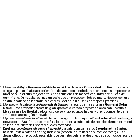
El Premio al
Mejor Proveedor del Año
ha recaído en la vasca
Ormazabal
. Un Premio especial
otorgado por su dilatada experiencia trabajando con Iberdrola, respondiendo siempre con el
nivel de calidad altísimo, desarrollando soluciones de manera conjuntay flexibilidad de
suministro. Ormazabal es más un socio que un proveedor. Éste comparte riesgos con una
continua calidad de la comunicación y es líder de la industria en mejores prácticas.
El premio en la categoría de
Fabricante de Equipos
ha recaído en la asturiana
Gonvarri Solar
Steel
. Este proveedor presta un gran apoyo en diversos proyectos claves para Iberdrola.
Muestra en ellos flexibilidad, calidad de servicio, equipos fiables y precio competitivo en el
ámbito de las energías renovables.
El premio a la
Internacionalización
ha sido otorgado a la compañía
Deutsche Windtechnik
;; un
proveedor de Aragón que acompaña a Iberdrola en la estrategia de modelos de mantenimiento
eólica global fuera de España y nuevos mercados.
En el apartado
Emprendimiento e Innovación
, la galardonada ha sido
Beeplanet
, la Startup
navarra instala baterías de segunda vida (economía circular) en puntos de recarga. Han
desarrollado un producto escalable, que permite acelerar el despliegue de puntos de recarga
rápida.