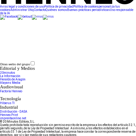
Aviso legal y condiciones de uso
Política de privacidad
Política de cookies
personaliza tus
cookies
Administrar Utiq
Contacto
Quiénes somos
Buenas prácticas periodísticas
Uso responsable
de la IA
Otras webs del grupo
Editorial y Medios
20minutos
La Información
Heraldo de Aragón
Alayans Media
Audiovisual
Factoría Henneo
Tecnología
Hiberus TI
Industrial
Distribución - DASA
Henneo Print
imprentaonline.net
© 20 Minutos Editora, S.L.
Queda prohibida toda reproducción sin permiso escrito de la empresa a los efectos del artículo 32.1,
párrafo segundo, de la Ley de Propiedad Intelectual. Asimismo, a los efectos establecidos en el
artículo 33.1 de Ley de Propiedad Intelectual, la empresa hace constar la correspondiente reserva de
derechos, por sí y por medio de sus redactores o autores.