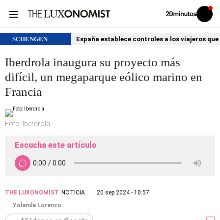
Volver
Iniciar
a
sesión
20MINUTOS.ES
SCHENGEN
España establece controles a los viajeros que 
Iberdrola inaugura su proyecto más
difícil, un megaparque eólico marino en
Francia
Foto: Iberdrola
Escucha este artículo
THE LUXONOMIST
NOTICIA
20 sep 2024 - 10:57
Yolanda Lorenzo