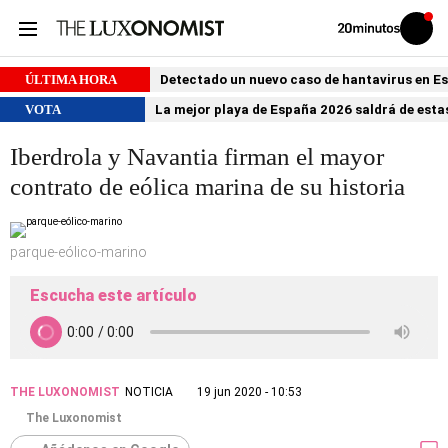
Volver
Iniciar
a
sesión
20MINUTOS.ES
ÚLTIMA HORA
Detectado un nuevo caso de hantavirus en 
VOTA
La mejor playa de España 2026 saldrá de estas
Iberdrola y Navantia firman el mayor
contrato de eólica marina de su historia
parque-eólico-marino
Escucha este artículo
THE LUXONOMIST
NOTICIA
19 jun 2020 - 10:53
The Luxonomist