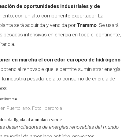
reación de oportunidades industriales y de
iento, con un alto componente exportador. La
lanta será adquirida y vendida por
Trammo
. Se usará
s pesadas intensivas en energía en todo el continente,
rancia.
oner en marcha el corredor europeo de hidrógeno
n potencial renovable que le permite suministrar energía
 la industria pesada, de alto consumo de energía de
eos.
n Puertollano. Foto: Iberdrola
ndustria ligada al amoniaco verde
es desarrolladores de energías renovables del mundo
a mundial de amoníaco anhidro, proyectos