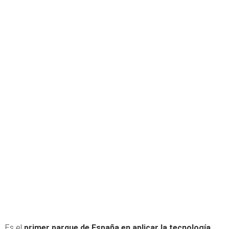
Es el
primer parque de España en aplicar la tecnología