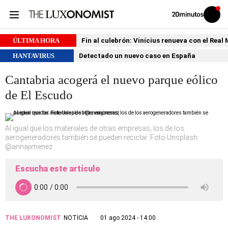
Volver
Iniciar
a
sesión
20MINUTOS.ES
ÚLTIMA HORA
Fin al culebrón: Vinícius renueva con el Real
HANTAVIRUS
Detectado un nuevo caso en España
Cantabria acogerá el nuevo parque eólico
de El Escudo
Al igual que los materiales de otras empresas, los de los
aerogeneradores también se pueden reciclar. Foto Unsplash
@annajimenez
Escucha este artículo
THE LUXONOMIST
NOTICIA
01 ago 2024 - 14:00