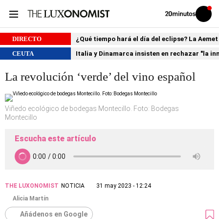
Volver
Iniciar
a
sesión
20MINUTOS.ES
DIRECTO
¿Qué tiempo hará el día del eclipse? La Aemet
CEUTA
Italia y Dinamarca insisten en rechazar "la i
La revolución ‘verde’ del vino español
Viñedo ecológico de bodegas Montecillo. Foto: Bodegas
Montecillo
Escucha este artículo
THE LUXONOMIST
NOTICIA
31 may 2023 - 12:24
Alicia Martín
Añádenos en Google