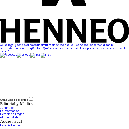
Aviso legal y condiciones de uso
Política de privacidad
Política de cookies
personaliza tus
cookies
Administrar Utiq
Contacto
Quiénes somos
Buenas prácticas periodísticas
Uso responsable
de la IA
Otras webs del grupo
Editorial y Medios
20minutos
La Información
Heraldo de Aragón
Alayans Media
Audiovisual
Factoría Henneo