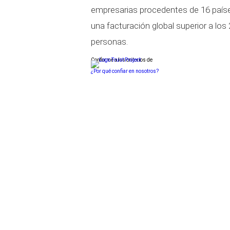
empresarias procedentes de 16 paíse
una facturación global superior a lo
personas.
Conforme a los criterios de
¿Por qué confiar en nosotros?