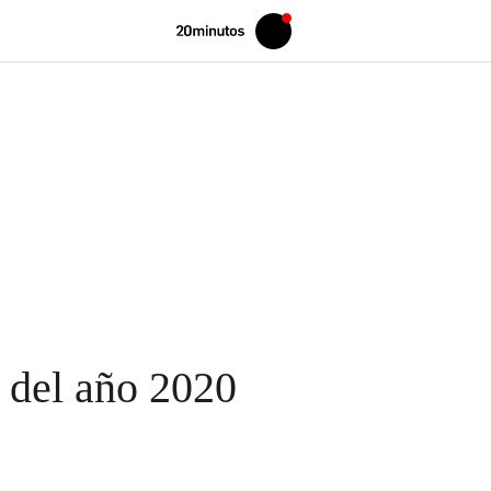
Volver
Iniciar
a
sesión
20MINUTOS.ES
 del año 2020