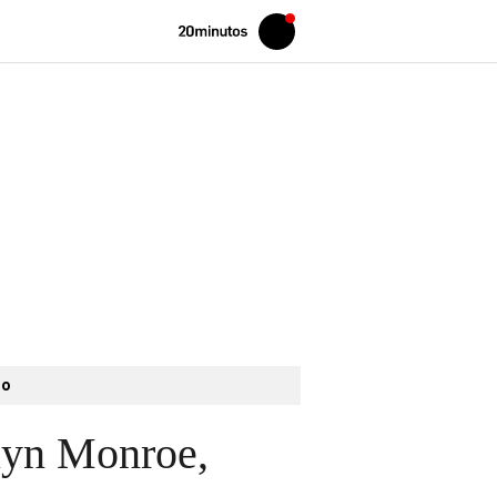
Volver
Iniciar
a
sesión
20MINUTOS.ES
to
lyn Monroe,