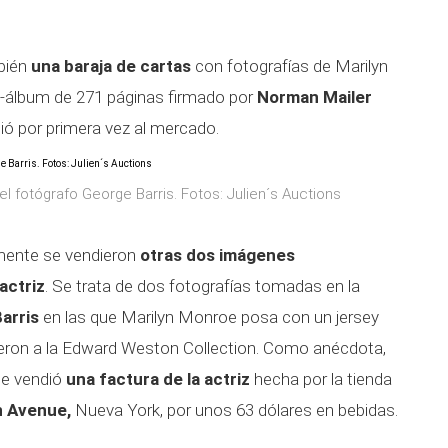
mbién
una baraja de cartas
con fotografías de Marilyn
o-álbum de 271 páginas firmado por
Norman Mailer
ió por primera vez al mercado.
el fotógrafo George Barris. Fotos: Julien´s Auctions
amente se vendieron
otras dos imágenes
actriz
. Se trata de dos fotografías tomadas en la
arris
en las que Marilyn Monroe posa con un jersey
eron a la Edward Weston Collection. Como anécdota,
se vendió
una factura de la actriz
hecha por la tienda
n Avenue,
Nueva York, por unos 63 dólares en bebidas.