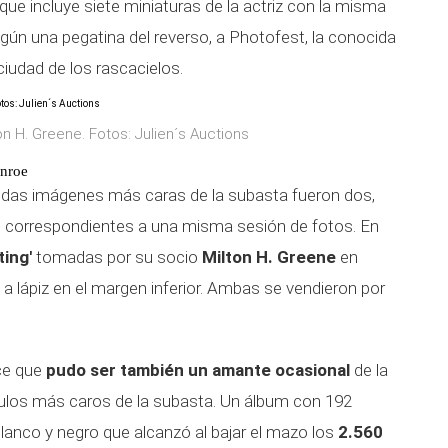
ue incluye siete miniaturas de la actriz con la misma
egún una pegatina del reverso, a Photofest, la conocida
ciudad de los rascacielos.
on H. Greene. Fotos: Julien´s Auctions
onroe
undas imágenes más caras de la subasta fueron dos,
n correspondientes a una misma sesión de fotos. En
ting'
tomadas por su socio
Milton H. Greene
en
a lápiz en el margen inferior. Ambas se vendieron por
ice que
pudo ser también un amante ocasional
de la
tículos más caros de la subasta. Un álbum con 192
lanco y negro que alcanzó al bajar el mazo los
2.560