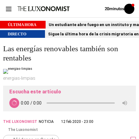
Volver
Iniciar
a
sesión
20MINUTOS.ES
ÚLTIMA HORA
Un estudiante abre fuego en un instituto y ma
DIRECTO
Sigue la última hora de la crisis migratoria e
Las energías renovables también son
rentables
energias-limpias
Escucha este artículo
THE LUXONOMIST
NOTICIA
12 feb 2020 - 23:00
The Luxonomist