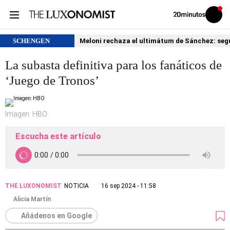
Volver
Iniciar
a
sesión
20MINUTOS.ES
SCHENGEN
Meloni rechaza el ultimátum de Sánchez: segu
La subasta definitiva para los fanáticos de
‘Juego de Tronos’
Imagen: HBO
Escucha este artículo
THE LUXONOMIST
NOTICIA
16 sep 2024 - 11:58
Alicia Martín
Añádenos en Google