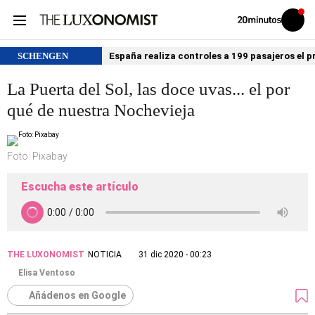
Volver
Iniciar
a
sesión
20MINUTOS.ES
SCHENGEN
España realiza controles a 199 pasajeros el p
La Puerta del Sol, las doce uvas... el por
qué de nuestra Nochevieja
Foto: Pixabay
Escucha este artículo
THE LUXONOMIST
NOTICIA
31 dic 2020 - 00:23
Elisa Ventoso
Añádenos en Google