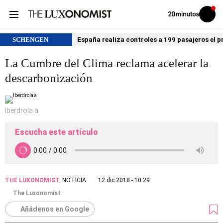
Volver
Iniciar
a
sesión
20MINUTOS.ES
SCHENGEN
España realiza controles a 199 pasajeros el p
La Cumbre del Clima reclama acelerar la
descarbonización
Iberdrola a
Escucha este artículo
THE LUXONOMIST
NOTICIA
12 dic 2018 - 10:29
The Luxonomist
Añádenos en Google