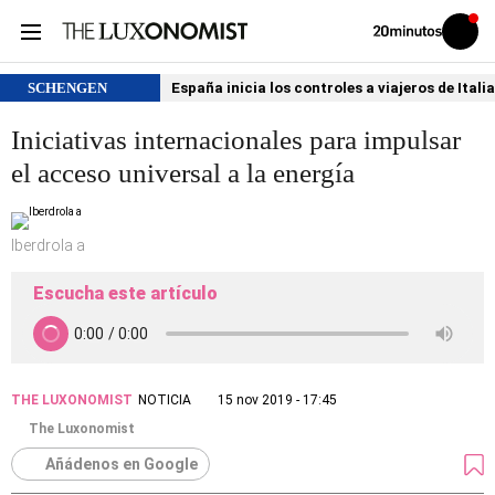
Volver
Iniciar
a
sesión
20MINUTOS.ES
SCHENGEN
España inicia los controles a viajeros de Itali
Iniciativas internacionales para impulsar
el acceso universal a la energía
Iberdrola a
Escucha este artículo
THE LUXONOMIST
NOTICIA
15 nov 2019 - 17:45
The Luxonomist
Añádenos en Google