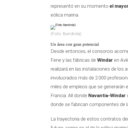
representó en su momento
el mayor
eólica marina.
(Foto: Iberdrola)
Un área con gran potencial
Desde entonces, el consorcio acomete 
Fene y las fábricas de
Windar
en Avil
realizará en las instalaciones de los 
involucrados más de 2.000 profesiona
miles de empleos que se generarán e
Francia. All donde
Navantia-Windar
d
donde se fabrican componentes de 
La trayectoria de estos contratos d
futuro, como es el de la eólica marina