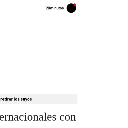
Volver
Iniciar
a
sesión
20MINUTOS.ES
retirar los suyos
ternacionales con