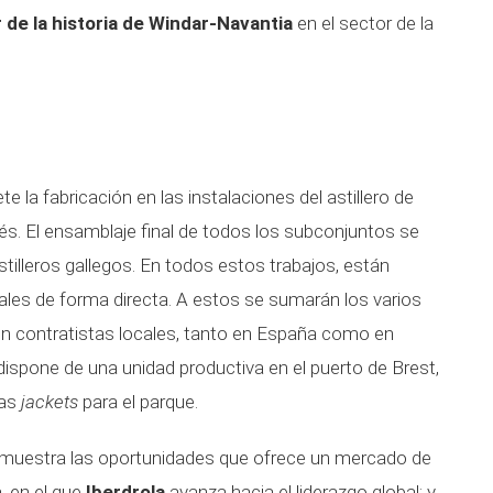
 de la historia de Windar-Navantia
en el sector de la
la fabricación en las instalaciones del astillero de
és. El ensamblaje final de todos los subconjuntos se
astilleros gallegos. En todos estos trabajos, están
les de forma directa. A estos se sumarán los varios
n contratistas locales, tanto en España como en
ispone de una unidad productiva en el puerto de Brest,
las
jackets
para el parque.
emuestra las oportunidades que ofrece un mercado de
, en el que
Iberdrola
avanza hacia el liderazgo global; y