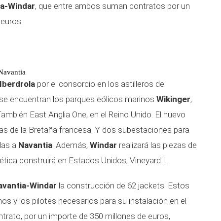
ia-Windar
, que entre ambos suman contratos por un
 euros.
 Navantia
Iberdrola
por el consorcio en los astilleros de
 se encuentran los parques eólicos marinos
Wikinger
,
ambién East Anglia One, en el Reino Unido. El nuevo
uas de la Bretaña francesa. Y dos subestaciones para
das a
Navantia
. Además,
Windar
realizará las piezas de
gética construirá en Estados Unidos, Vineyard I.
avantia-Windar
la construcción de 62 jackets. Estos
s y los pilotes necesarios para su instalación en el
ntrato, por un importe de 350 millones de euros,