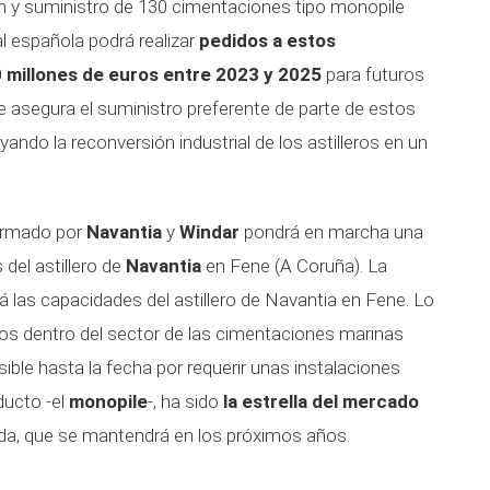
ón y suministro de 130 cimentaciones tipo monopile
al española podrá realizar
pedidos a estos
0 millones de euros entre 2023 y 2025
para futuros
 asegura el suministro preferente de parte de estos
ndo la reconversión industrial de los astilleros en un
formado por
Navantia
y
Windar
pondrá en marcha una
del astillero de
Navantia
en Fene (A Coruña). La
á las capacidades del astillero de Navantia en Fene. Lo
tos dentro del sector de las cimentaciones marinas
esible hasta la fecha por requerir unas instalaciones
ducto -el
monopile
-, ha sido
la estrella del mercado
da, que se mantendrá en los próximos años.