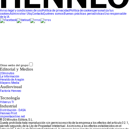
Aviso legal y condiciones de uso
Política de privacidad
Política de cookies
personaliza tus
cookies
Administrar Utiq
Contacto
Quiénes somos
Buenas prácticas periodísticas
Uso responsable
de la IA
Otras webs del grupo
Editorial y Medios
20minutos
La Información
Heraldo de Aragón
Alayans Media
Audiovisual
Factoría Henneo
Tecnología
Hiberus TI
Industrial
Distribución - DASA
Henneo Print
imprentaonline.net
© 20 Minutos Editora, S.L.
Queda prohibida toda reproducción sin permiso escrito de la empresa a los efectos del artículo 32.1,
párrafo segundo, de la Ley de Propiedad Intelectual. Asimismo, a los efectos establecidos en el