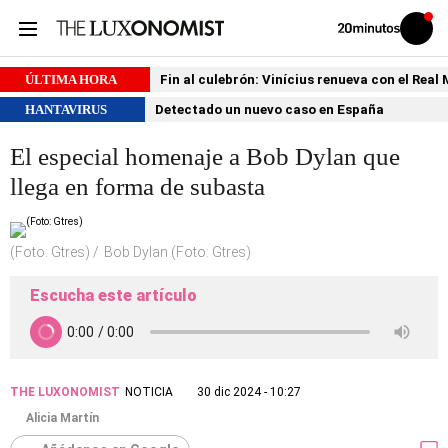
Volver
Iniciar
a
sesión
20MINUTOS.ES
ÚLTIMA HORA
Fin al culebrón: Vinícius renueva con el Real
HANTAVIRUS
Detectado un nuevo caso en España
El especial homenaje a Bob Dylan que
llega en forma de subasta
(Foto: Gtres)
Bob Dylan (Foto: Gtres)
Escucha este artículo
THE LUXONOMIST
NOTICIA
30 dic 2024 - 10:27
Alicia Martín