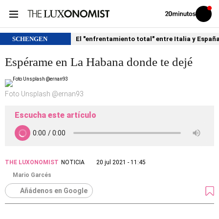
Volver
Iniciar
a
sesión
20MINUTOS.ES
SCHENGEN
El "enfrentamiento total" entre Italia y Españ
Espérame en La Habana donde te dejé
Foto Unsplash @ernan93
Escucha este artículo
THE LUXONOMIST
NOTICIA
20 jul 2021 - 11:45
Mario Garcés
Añádenos en Google