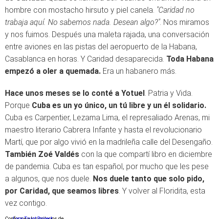
hombre con mostacho hirsuto y piel canela.
"Caridad no
trabaja aquí. No sabemos nada. Desean algo?"
. Nos miramos
y nos fuimos. Después una maleta rajada, una conversación
entre aviones en las pistas del aeropuerto de la Habana,
Casablanca en horas. Y Caridad desaparecida.
Toda Habana
empezó a oler a quemada.
Era un habanero más.
Hace unos meses se lo conté a Yotuel
. Patria y Vida.
Porque
Cuba es un yo único, un tú libre y un él solidario.
Cuba es Carpentier, Lezama Lima, el represaliado Arenas, mi
maestro literario Cabrera Infante y hasta el revolucionario
Martí, que por algo vivió en la madrileña calle del Desengaño.
También Zoé Valdés
con la que compartí libro en diciembre
de pandemia. Cuba es tan español, por mucho que les pese
a algunos, que nos duele.
Nos duele tanto que solo pido,
por Caridad, que seamos libres
. Y volver al Floridita, esta
vez contigo.
Conforme a los criterios de