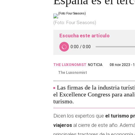
España es el terc
(Foto: Four Seasons)
Escucha este artículo
THE LUXONOMIST
NOTICIA
08 nov 2023 - 
The Luxonomist
Las firmas de la industria turí
el Excellence Congress para anal
turismo.
Dicen los expertos que
el turismo p
viajeros
al cierre de este año. Ademá
principales tractores de la economía