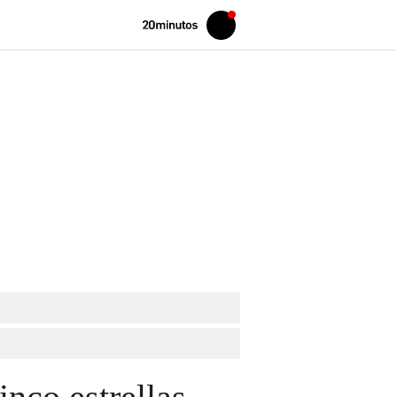
Volver
Iniciar
a
sesión
20MINUTOS.ES