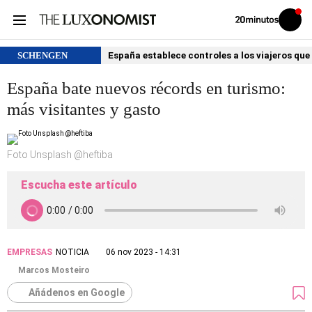
Volver
Iniciar
a
sesión
20MINUTOS.ES
SCHENGEN
España establece controles a los viajeros que 
España bate nuevos récords en turismo:
más visitantes y gasto
Foto Unsplash @heftiba
Escucha este artículo
EMPRESAS
NOTICIA
06 nov 2023 - 14:31
Marcos Mosteiro
Añádenos en Google