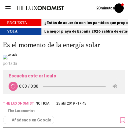
Volver
Iniciar
a
sesión
20MINUTOS.ES
ENCUESTA
¿Estás de acuerdo con los partidos que prop
VOTA
La mejor playa de España 2026 saldrá de estas
Es el momento de la energía solar
portada
Escucha este artículo
THE LUXONOMIST
NOTICIA
25 abr 2019 - 17:45
The Luxonomist
Añádenos en Google