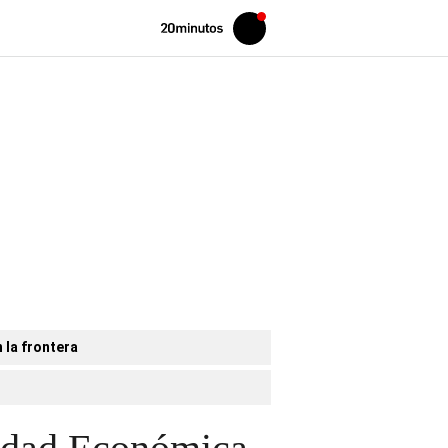
Volver
Iniciar
a
sesión
20MINUTOS.ES
 la frontera