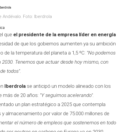
e Andévalo. Foto: Iberdrola
ica
el que
el presidente de la empresa líder en energía
cesidad de que los gobiernos aumenten ya su ambición
to de la temperatura del planeta a 1,5 ºC:
"No podemos
 a 2030. Tenemos que actuar desde hoy mismo, con
de todos".
en
Iberdrola
se anticipó un modelo alineado con los
e más de 20 años:
"Y seguimos acelerando".
entado un plan estratégico a 2025 que contempla
es y almacenamiento por valor de 75.000 millones de
umentar el número de empleos que sostenemos en todo
 de ser neutros en carbono en Europa ya en 2030,