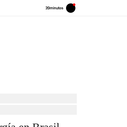
Volver
Iniciar
a
sesión
20MINUTOS.ES