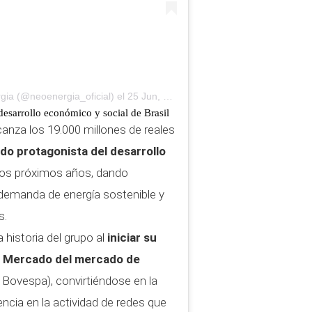
gia (@neoenergia_oficial)
el
25 Jun, 2019 a las 2:51 PDT
 desarrollo económico y social de Brasil
canza los 19.000 millones de reales
do protagonista del desarrollo
los próximos años, dando
 demanda de energía sostenible y
s.
 historia del grupo al
iniciar su
o Mercado del mercado de
 Bovespa), convirtiéndose en la
encia en la actividad de redes que