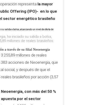
 operación representa
la mayor
Public Offering (IPO)-
en lo que
el sector energético brasileño
rgia, ha iniciado su salida a bolsa,
5,89 millones de reales brasileños
ón a través de su filial Neoenergia
a 3.255,89 millones de reales
44.383 acciones de Neoenergia, que
al social, y después de que el
5 reales brasileños por acción (3,57
e Neoenergia, con más del 50 %
u apuesta por el sector