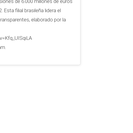
siones de 6.000 millones de euros
Esta filial brasileña lidera el
ransparentes, elaborado por la
v=Kfq_UISqiLA
am.