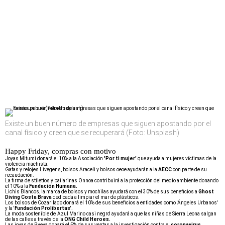
Existe un buen número de empresas que siguen apostando por el
canal físico y creen que se recuperará (Foto: Unsplash)
Happy Friday, compras con motivo
Joyas Mitumi donará el 10% a la Asociación
'Por ti mujer'
que ayuda a mujeres víctimas de la
violencia machista.
Gafas y relojes Livegens, bolsos Araceli y bolsos oeoe ayudarán a la
AECC
con parte de su
recaudación.
La firma de stilettos y bailarinas Onnoa contribuirá a la protección del medio ambiente donando
el 10% a la
Fundación Humana.
Lichis Blancos, la marca de bolsos y mochilas ayudará con el 30% de sus beneficios a
Ghost
Diving Costa Brava
dedicada a limpiar el mar de plásticos.
Los bolsos de Cozarllado donará el 10% de sus beneficios a entidades como 'Ángeles Urbanos'
y la '
Fundación Prolibertas
'.
La moda sostenible de 'Azul Marino casi negro' ayudará a que las niñas de Sierra Leona salgan
de las calles a través de la
ONG Child Heroes.
Las joyas de Byeva donará el 5% de sus ventas a la investigación contra el
coronavirus
.