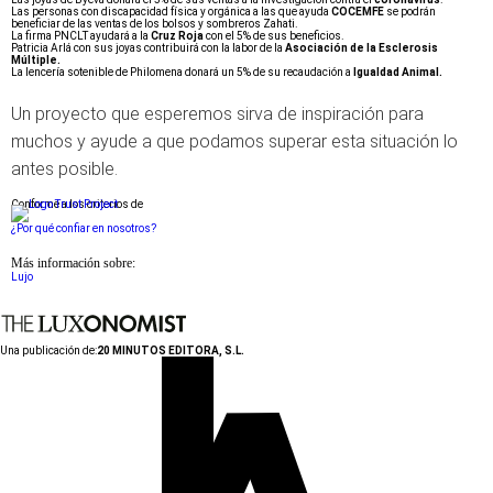
Las personas con discapacidad física y orgánica a las que ayuda
COCEMFE
se podrán
beneficiar de las ventas de los bolsos y sombreros Zahati.
La firma PNCLT ayudará a la
Cruz Roja
con el 5% de sus beneficios.
Patricia Arlá con sus joyas contribuirá con la labor de la
Asociación de la Esclerosis
Múltiple.
La lencería sotenible de Philomena donará un 5% de su recaudación a
Igualdad Animal.
Un proyecto que esperemos sirva de inspiración para
muchos y ayude a que podamos superar esta situación lo
antes posible.
Conforme a los criterios de
¿Por qué confiar en nosotros?
Más información sobre:
Lujo
Una publicación de:
20 MINUTOS EDITORA, S.L.