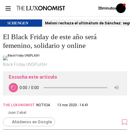
Volver
Iniciar
a
sesión
20MINUTOS.ES
SCHENGEN
Meloni rechaza el ultimátum de Sánchez: segu
El Black Friday de este año será
femenino, solidario y online
Black Friday UNSPLASH
Escucha este artículo
THE LUXONOMIST
NOTICIA
13 nov 2020 - 14:41
Juan Cabal
Añádenos en Google