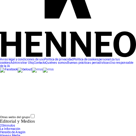
Aviso legal y condiciones de uso
Política de privacidad
Política de cookies
personaliza tus
cookies
Administrar Utiq
Contacto
Quiénes somos
Buenas prácticas periodísticas
Uso responsable
de la IA
Otras webs del grupo
Editorial y Medios
20minutos
La Información
Heraldo de Aragón
Alayans Media