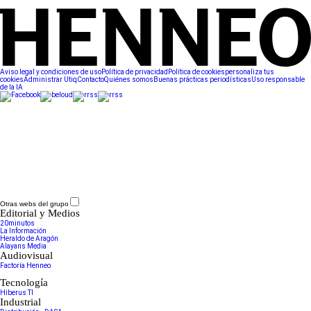
Aviso legal y condiciones de uso
Política de privacidad
Política de cookies
personaliza tus
cookies
Administrar Utiq
Contacto
Quiénes somos
Buenas prácticas periodísticas
Uso responsable
de la IA
Otras webs del grupo
Editorial y Medios
20minutos
La Información
Heraldo de Aragón
Alayans Media
Audiovisual
Factoría Henneo
Tecnología
Hiberus TI
Industrial