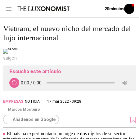
Volver
Iniciar
a
sesión
20MINUTOS.ES
Vietnam, el nuevo nicho del mercado del
lujo internacional
saigon
Escucha este artículo
EMPRESAS
NOTICIA
17 mar 2022 - 09:28
Marcos Mosteiro
Añádenos en Google
El país ha experimentado un auge de dos dígitos de su sector