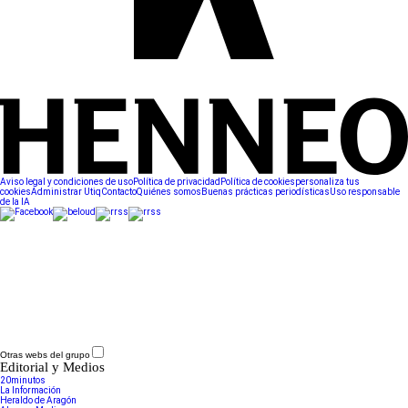
Aviso legal y condiciones de uso
Política de privacidad
Política de cookies
personaliza tus
cookies
Administrar Utiq
Contacto
Quiénes somos
Buenas prácticas periodísticas
Uso responsable
de la IA
Otras webs del grupo
Editorial y Medios
20minutos
La Información
Heraldo de Aragón