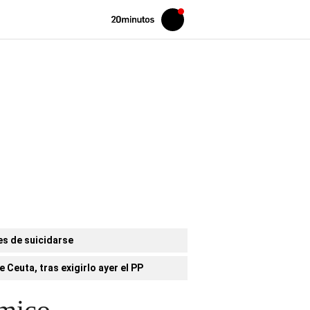
Volver
Iniciar
a
sesión
20MINUTOS.ES
es de suicidarse
 Ceuta, tras exigirlo ayer el PP