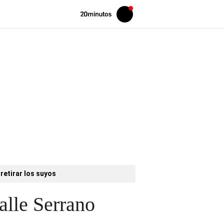
Volver
Iniciar
a
sesión
20MINUTOS.ES
retirar los suyos
alle Serrano