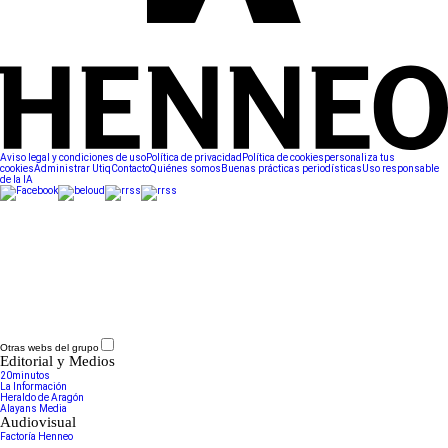
Aviso legal y condiciones de uso
Política de privacidad
Política de cookies
personaliza tus
cookies
Administrar Utiq
Contacto
Quiénes somos
Buenas prácticas periodísticas
Uso responsable
de la IA
Otras webs del grupo
Editorial y Medios
20minutos
La Información
Heraldo de Aragón
Alayans Media
Audiovisual
Factoría Henneo