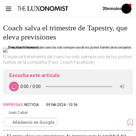
Volver
Iniciar
a
sesión
20MINUTOS.ES
Coach salva el trimestre de Tapestry, que
eleva previsiones
El especial tratamiento del cuero ha sido siempre uno de los puntos
fuertes de la compañía (Foto: Coach Facebook)
Escucha este artículo
EMPRESAS
NOTICIA
09 feb 2024 - 10:36
Juan Cabal
Añádenos en Google