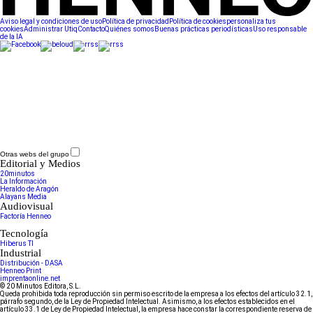
Aviso legal y condiciones de uso
Política de privacidad
Política de cookies
personaliza tus
cookies
Administrar Utiq
Contacto
Quiénes somos
Buenas prácticas periodísticas
Uso responsable
de la IA
Otras webs del grupo
Editorial y Medios
20minutos
La Información
Heraldo de Aragón
Alayans Media
Audiovisual
Factoría Henneo
Tecnología
Hiberus TI
Industrial
Distribución - DASA
Henneo Print
imprentaonline.net
© 20 Minutos Editora, S.L.
Queda prohibida toda reproducción sin permiso escrito de la empresa a los efectos del artículo 32.1,
párrafo segundo, de la Ley de Propiedad Intelectual. Asimismo, a los efectos establecidos en el
artículo 33.1 de Ley de Propiedad Intelectual, la empresa hace constar la correspondiente reserva de