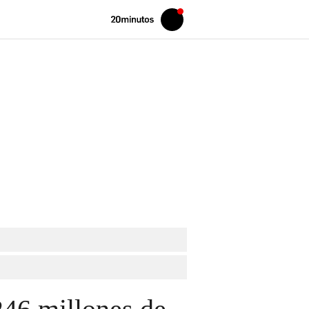
Volver
Iniciar
a
sesión
20MINUTOS.ES