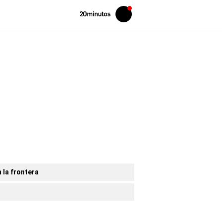
Volver
Iniciar
a
sesión
20MINUTOS.ES
 la frontera