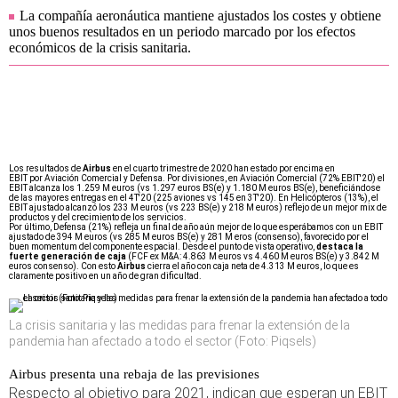
La compañía aeronáutica mantiene ajustados los costes y obtiene
unos buenos resultados en un periodo marcado por los efectos
económicos de la crisis sanitaria.
Los resultados de
Airbus
en el cuarto trimestre de 2020 han estado por encima en
EBIT por Aviación Comercial y Defensa. Por divisiones, en Aviación Comercial (72% EBIT'20) el
EBIT alcanza los 1.259 M euros (vs 1.297 euros BS(e) y 1.180 M euros BS(e), beneficiándose
de las mayores entregas en el 4T'20 (225 aviones vs 145 en 3T'20). En Helicópteros (13%), el
EBIT ajustado alcanzó los 233 M euros (vs 223 BS(e) y 218 M euros) reflejo de un mejor mix de
productos y del crecimiento de los servicios.
Por último, Defensa (21%) refleja un final de año aún mejor de lo que esperábamos con un EBIT
ajustado de 394 M euros (vs 285 M euros BS(e) y 281 M eros (consenso), favorecido por el
buen momentum del componente espacial. Desde el punto de vista operativo,
destaca la
fuerte generación de caja
(FCF ex M&A: 4.863 M euros vs 4.460 M euros BS(e) y 3.842 M
euros consenso). Con esto
Airbus
cierra el año con caja neta de 4.313 M euros, lo que es
claramente positivo en un año de gran dificultad.
La crisis sanitaria y las medidas para frenar la extensión de la
pandemia han afectado a todo el sector (Foto: Piqsels)
Airbus presenta una rebaja de las previsiones
Respecto al objetivo para 2021, indican que esperan un EBIT