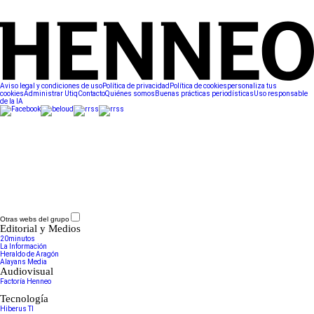
Aviso legal y condiciones de uso
Política de privacidad
Política de cookies
personaliza tus
cookies
Administrar Utiq
Contacto
Quiénes somos
Buenas prácticas periodísticas
Uso responsable
de la IA
Otras webs del grupo
Editorial y Medios
20minutos
La Información
Heraldo de Aragón
Alayans Media
Audiovisual
Factoría Henneo
Tecnología
Hiberus TI