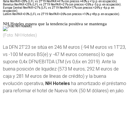
Italia RevPAR +28% (LFL vs 2T'19 RevPAR +41% con precios +40% y +1p.p. en ocupación).
Benelux RevPAR +25% (LFL vs 2T'19 RevPAR +21% con precios +26% y -3p.p. en ocupación).
Europa Central RevPAR +27% (LFL vs 2T'19 RevPAR +17% con precios +24% y -4p.p. en
ocupación).
LatAm RevPAR +30% (LFL vs 2T'19 RevPAR +26% con precios +10% y +8p.p. en ocupación).
NH Hoteles espera que la tendencia positiva se mantenga
(Foto: NH Hoteles)
La DFN 2T'23 se sitúa en 246 M euros (-94 M euros vs 1T'23,
vs -100 M euros BS(e) y -47 M euros consenso) lo que
supone 0,4x DFN/EBITDA LTM (vs 0,6x en 2019). Ante la
buena posición de liquidez (573 M euros; 292 M euros de
caja y 281 M euros de líneas de crédito) y la buena
evolución operativa,
NH Hoteles
ha amortizado el préstamo
para reformar el hotel de Nueva York (50 M dólares) en julio.