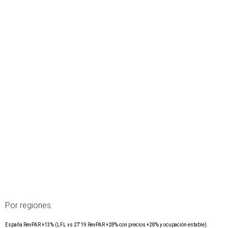
Por regiones:
España RevPAR +13% (LFL vs 2T'19 RevPAR +28% con precios +28% y ocupación estable).