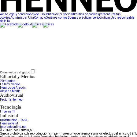
Aviso legal y condiciones de uso
Política de privacidad
Política de cookies
personaliza tus
cookies
Administrar Utiq
Contacto
Quiénes somos
Buenas prácticas periodísticas
Uso responsable
de la IA
Otras webs del grupo
Editorial y Medios
20minutos
La Información
Heraldo de Aragón
Alayans Media
Audiovisual
Factoría Henneo
Tecnología
Hiberus TI
Industrial
Distribución - DASA
Henneo Print
imprentaonline.net
© 20 Minutos Editora, S.L.
Queda prohibida toda reproducción sin permiso escrito de la empresa a los efectos del artículo 32.1,
párrafo segundo, de la Ley de Propiedad Intelectual. Asimismo, a los efectos establecidos en el