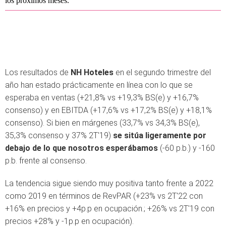
los próximos meses.
Los resultados de
NH Hoteles
en el segundo trimestre del
año han estado prácticamente en línea con lo que se
esperaba en ventas (+21,8% vs +19,3% BS(e) y +16,7%
consenso) y en EBITDA (+17,6% vs +17,2% BS(e) y +18,1%
consenso). Si bien en márgenes (33,7% vs 34,3% BS(e),
35,3% consenso y 37% 2T'19)
se sitúa ligeramente por
debajo de lo que nosotros esperábamos
(-60 p.b.) y -160
p.b. frente al consenso.
La tendencia sigue siendo muy positiva tanto frente a 2022
como 2019 en términos de RevPAR (+23% vs 2T'22 con
+16% en precios y +4p.p en ocupación.; +26% vs 2T'19 con
precios +28% y -1p.p en ocupación).