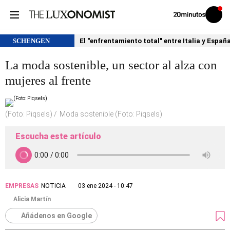
Volver
Iniciar
a
sesión
20MINUTOS.ES
SCHENGEN
El "enfrentamiento total" entre Italia y Españ
La moda sostenible, un sector al alza con
mujeres al frente
(Foto: Piqsels)
Moda sostenible (Foto: Piqsels)
Escucha este artículo
EMPRESAS
NOTICIA
03 ene 2024 - 10:47
Alicia Martín
Añádenos en Google