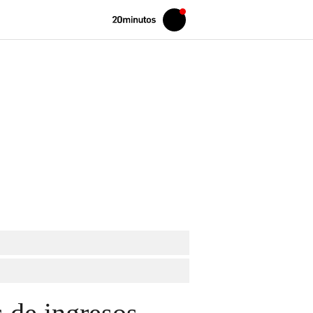
Volver
Iniciar
a
sesión
20MINUTOS.ES