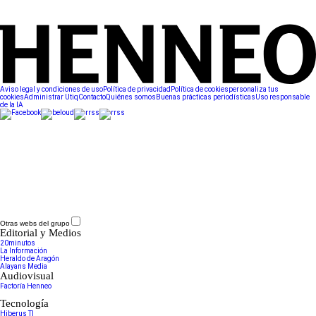
Aviso legal y condiciones de uso
Política de privacidad
Política de cookies
personaliza tus
cookies
Administrar Utiq
Contacto
Quiénes somos
Buenas prácticas periodísticas
Uso responsable
de la IA
Otras webs del grupo
Editorial y Medios
20minutos
La Información
Heraldo de Aragón
Alayans Media
Audiovisual
Factoría Henneo
Tecnología
Hiberus TI