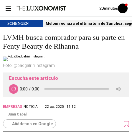
Volver
Iniciar
a
sesión
20MINUTOS.ES
SCHENGEN
Meloni rechaza el ultimátum de Sánchez: segu
LVMH busca comprador para su parte en
Fenty Beauty de Rihanna
Foto: @badgalriri Instagram.
Escucha este artículo
EMPRESAS
NOTICIA
22 oct 2025 - 11:12
Juan Cabal
Añádenos en Google